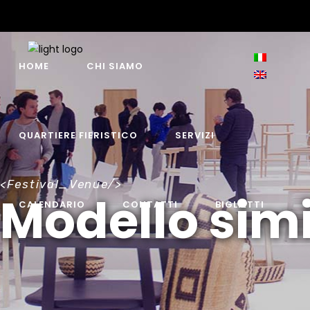
HOME
CHI SIAMO
QUARTIERE FIERISTICO
SERVIZI
<Festival_Venue/>
Modello sim
CALENDARIO
CONTATTI
BIGLIETTI